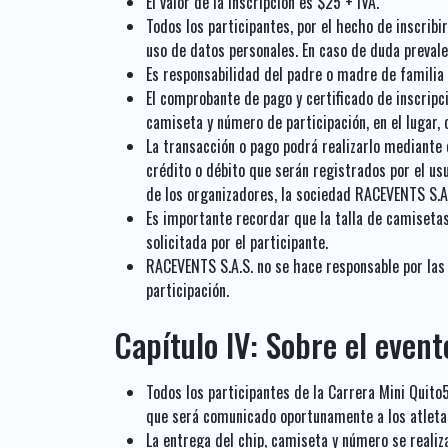
El valor de la inscripción es $25 + IVA.
Todos los participantes, por el hecho de inscrib
uso de datos personales. En caso de duda prevalec
Es responsabilidad del padre o madre de familia y
El comprobante de pago y certificado de inscripci
camiseta y número de participación, en el lugar, 
La transacción o pago podrá realizarlo mediante e
crédito o débito que serán registrados por el u
de los organizadores, la sociedad RACEVENTS S.A
Es importante recordar que la talla de camisetas 
solicitada por el participante.
RACEVENTS S.A.S. no se hace responsable por las 
participación.
Capítulo IV: Sobre el event
Todos los participantes de la Carrera Mini Quito5
que será comunicado oportunamente a los atletas 
La entrega del chip, camiseta y número se realiz