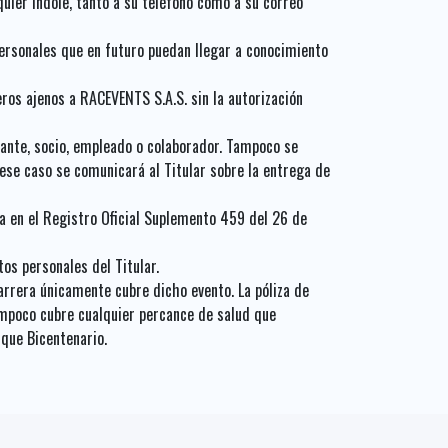
uier índole, tanto a su teléfono como a su correo
personales que en futuro puedan llegar a conocimiento
ros ajenos a RACEVENTS S.A.S. sin la autorización
lante, socio, empleado o colaborador. Tampoco se
n ese caso se comunicará al Titular sobre la entrega de
a en el Registro Oficial Suplemento 459 del 26 de
os personales del Titular.
arrera únicamente cubre dicho evento. La póliza de
ampoco cubre cualquier percance de salud que
rque Bicentenario.