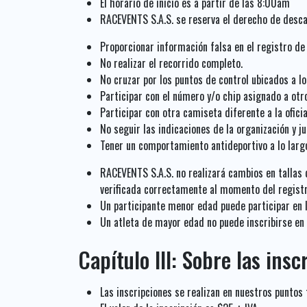
El horario de inicio es a partir de las 8:00am
RACEVENTS S.A.S. se reserva el derecho de descal
Proporcionar información falsa en el registro de 
No realizar el recorrido completo.
No cruzar por los puntos de control ubicados a lo 
Participar con el número y/o chip asignado a otr
Participar con otra camiseta diferente a la ofici
No seguir las indicaciones de la organización y ju
Tener un comportamiento antideportivo a lo largo
RACEVENTS S.A.S. no realizará cambios en tallas d
verificada correctamente al momento del registr
Un participante menor edad puede participar en l
Un atleta de mayor edad no puede inscribirse en u
Capítulo III: Sobre las insc
Las inscripciones se realizan en nuestros puntos