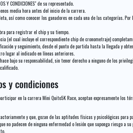
NOS Y CONDICIONES" de su representado.
menos media hora antes del inicio de la carrera.
tleta, así como conocer los ganadores en cada una de las categorías. Por
bra para registrar el chip y su tiempo.
ia (el cual incluye el correspondiente chip de cronometraje) completam
ificación y seguimiento, desde el punto de partida hasta la llegada y obt
o lugar al indicado en líneas anteriores.
hace bajo su responsabilidad, sin tener derecho a ninguno de los privileg
alificado.
os y condiciones
 participar en la carrera Mini Quito5K Race, aceptan expresamente los té
ctoriamente y que, gozan de las aptitudes físicas y psicológicas para p
ue no padecen de ninguna enfermedad o lesión que suponga riesgo a su p
to.