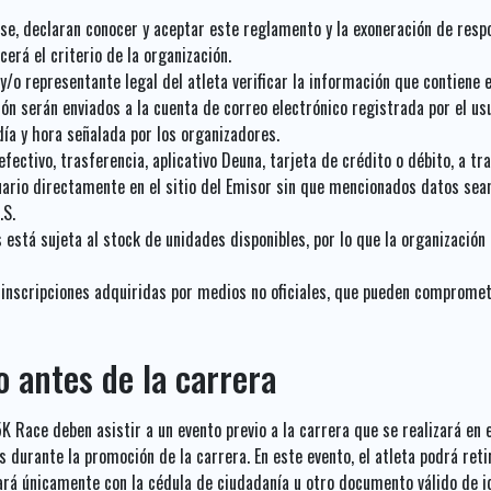
irse, declaran conocer y aceptar este reglamento y la exoneración de resp
erá el criterio de la organización.
/o representante legal del atleta verificar la información que contiene 
ón serán enviados a la cuenta de correo electrónico registrada por el usu
día y hora señalada por los organizadores.
fectivo, trasferencia, aplicativo Deuna, tarjeta de crédito o débito, a tr
suario directamente en el sitio del Emisor sin que mencionados datos sea
.S.
está sujeta al stock de unidades disponibles, por lo que la organización 
inscripciones adquiridas por medios no oficiales, que pueden comprometer
o antes de la carrera
K Race deben asistir a un evento previo a la carrera que se realizará en 
durante la promoción de la carrera. En este evento, el atleta podrá retir
ará únicamente con la cédula de ciudadanía u otro documento válido de ide