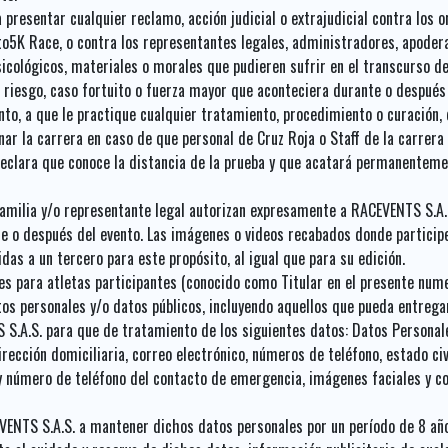
presentar cualquier reclamo, acción judicial o extrajudicial contra los 
ito5K Race, o contra los representantes legales, administradores, apoder
 psicológicos, materiales o morales que pudieren sufrir en el transcurso d
iesgo, caso fortuito o fuerza mayor que aconteciera durante o después 
ento, a que le practique cualquier tratamiento, procedimiento o curación
r la carrera en caso de que personal de Cruz Roja o Staff de la carrera s
eclara que conoce la distancia de la prueba y que acatará permanentemen
milia y/o representante legal autorizan expresamente a RACEVENTS S.A.S. 
 o después del evento. Las imágenes o videos recabados donde participen
as a un tercero para este propósito, al igual que para su edición.
s para atletas participantes (conocido como Titular en el presente nume
atos personales y/o datos públicos, incluyendo aquellos que pueda entreg
S.A.S. para que de tratamiento de los siguientes datos: Datos Personales
rección domiciliaria, correo electrónico, números de teléfono, estado civ
y número de teléfono del contacto de emergencia, imágenes faciales y co
VENTS S.A.S. a mantener dichos datos personales por un período de 8 años