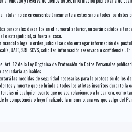
al cuidado y reserva de dichos datos, información publicitaria de cualq
 su Titular no se circunscribe únicamente a estos sino a todos los datos 
os personales descritos en el numeral anterior, no serán cedidos a terce
al o extrajudicial, si fuera el caso.
or mandato legal u orden judicial se deba entregar información del postu
scalía, UAFE, SRI, SCVS, soliciten información reservada o confidencial. E
l Art. 12 de la Ley Orgánica de Protección de Datos Personales publicad
secundaria aplicables.
tará las medidas de seguridad necesarias para la protección de los dat
dentes y muerte que se brinda a todos los atletas inscritos durante la c
stencias ni cualquier evento que no sea relacionado a la carrera, como t
 de la competencia o haya finalizado la misma o, una vez que salga del Pa