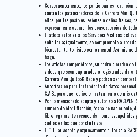
Consecuentemente, los participantes renuncian, a 
contra los patrocinadores de la Carrera Mini Qu
ellos, por las posibles lesiones o daños físicos,
expresamente asumen las consecuencias de todo r
El atleta autoriza a los Servicios Médicos del ev
solicitarla; igualmente, se compromete a abandona
bienestar tanto físico como mental. Así mismo d
haga.
Los atletas competidores, su padre o madre de fa
videos que sean capturados o registrados durante
Carrera Mini Quito5K Race y podrán ser compartid
Autorización para tratamiento de datos personale
S.A.S., para que realice el tratamiento de mis d
Por lo mencionado acepto y autorizo a RACEVENTS 
número de identificación, fecha de nacimiento, di
libre legalmente reconocida, nombres, apellidos 
audios en los que conste la voz.
El Titular acepta y expresamente autoriza a RACE